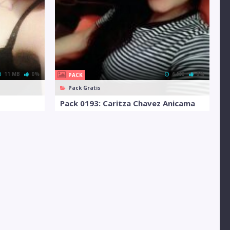
11 MB
0%
6 MB
0%
PACK
Pack Gratis
Pack 0193: Caritza Chavez Anicama