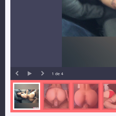
1
de
4