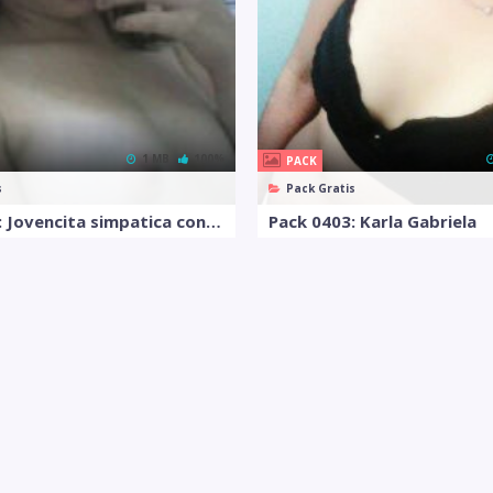
1 MB
100%
PACK
s
Pack Gratis
Pack 0315: Jovencita simpatica con lindas tetas
Pack 0403: Karla Gabriela