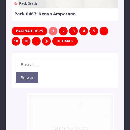
Pack Gratis
Pack 0467: Kenya Amparano
PÁGINA 1 DE 25
1
2
3
4
5
...
10
20
...
ÚLTIMA »
Buscar: