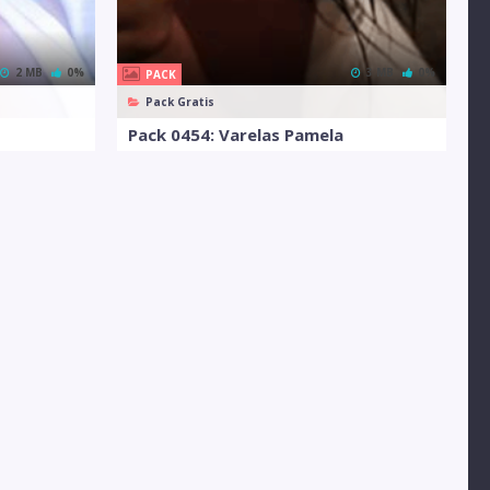
2 MB
0%
3 MB
0%
PACK
Pack Gratis
Pack 0454: Varelas Pamela