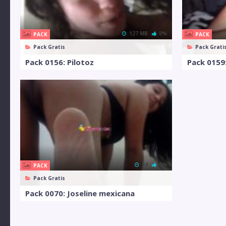
127 MB
0%
PACK
PACK
Pack Gratis
Pack Grati
Pack 0156: Pilotoz
Pack 0159:
54
0%
PACK
Pack Gratis
Pack 0070: Joseline mexicana