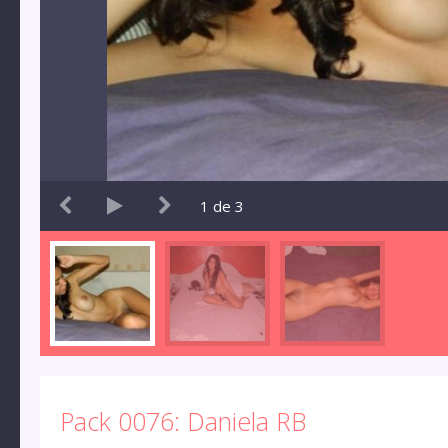
1
de
3
Pack 0076: Daniela RB