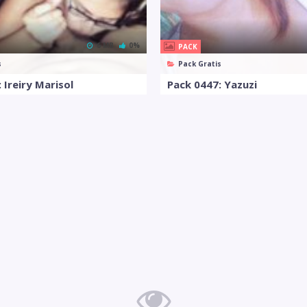
6 MB
0%
PACK
s
Pack Gratis
 Ireiry Marisol
Pack 0447: Yazuzi