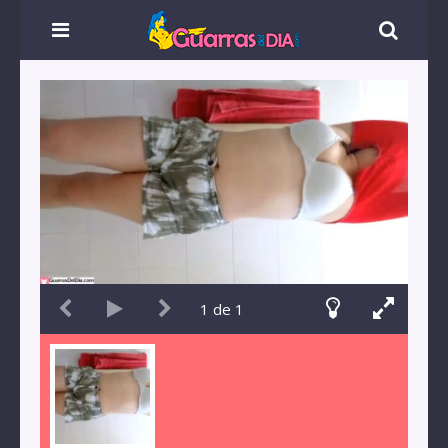
1
de
1