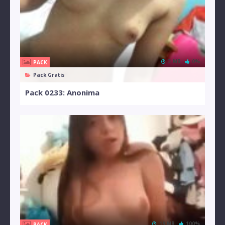
3 MB
0%
PACK
Pack Gratis
Pack 0233: Anonima
19 MB
100%
PACK