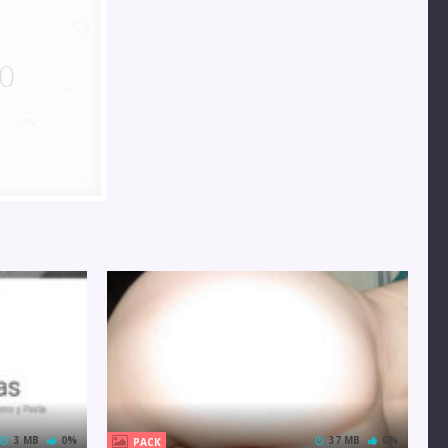
3 MB
0%
37 MB
0%
PACK