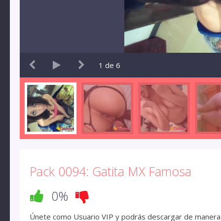
1
de
6
Pack 0094: Gatita MX Famosa
0%
Únete como Usuario VIP y podrás descargar de manera d