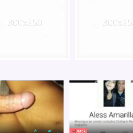
6 MB
100%
PACK