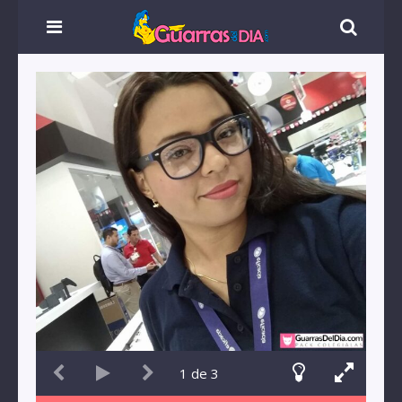
1
de
3