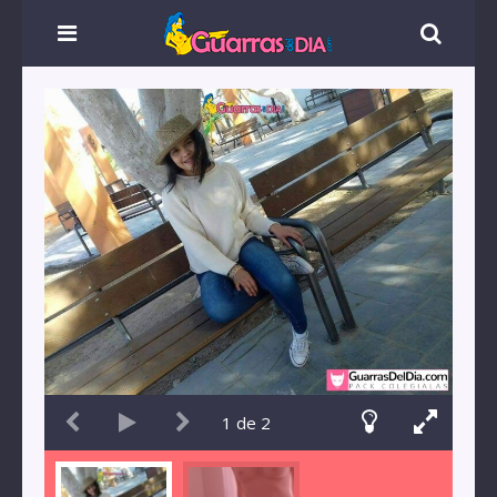
1
de
2