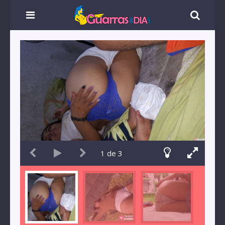
1
de
3