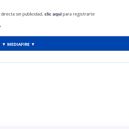
irecta sin publicidad,
clic aquí
para registrarte
▼
▼ MEDIAFIRE ▼