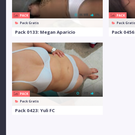
46 MB
0%
PACK
PACK
Pack Gratis
Pack Grati
Pack 0133: Megan Aparicio
Pack 0456:
5 MB
0%
PACK
Pack Gratis
Pack 0423: Yuli FC