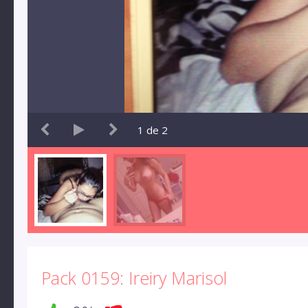
1
de
2
Pack 0159: Ireiry Marisol