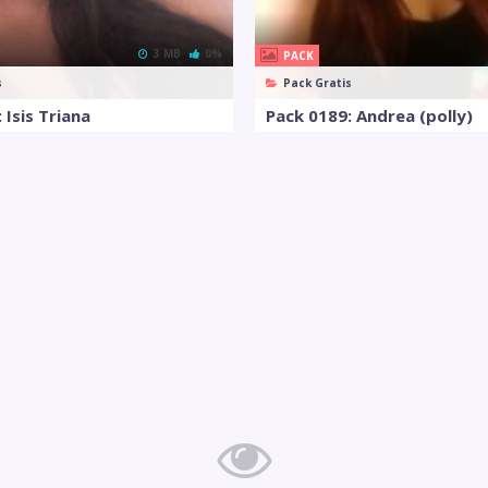
3 MB
0%
PACK
s
Pack Gratis
 Isis Triana
Pack 0189: Andrea (polly)