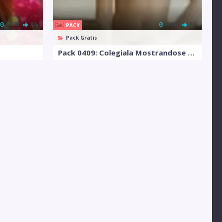
6 MB
0%
4 MB
0%
PACK
Pack Gratis
Pack 0409: Colegiala Mostrandose Desnuda En El Salon