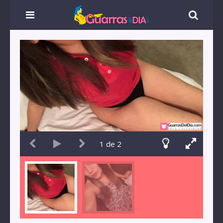
1
de
2