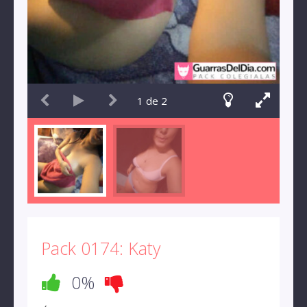
1
de
2
Pack 0174: Katy
0%