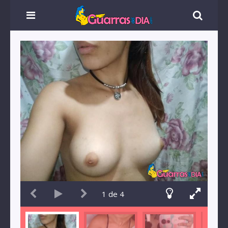
1
de
4