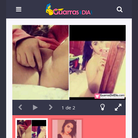
1
de
2