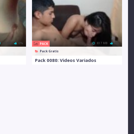
39 MB
0%
837 MB
0%
PACK
Pack Gratis
Pack 0080: Videos Variados