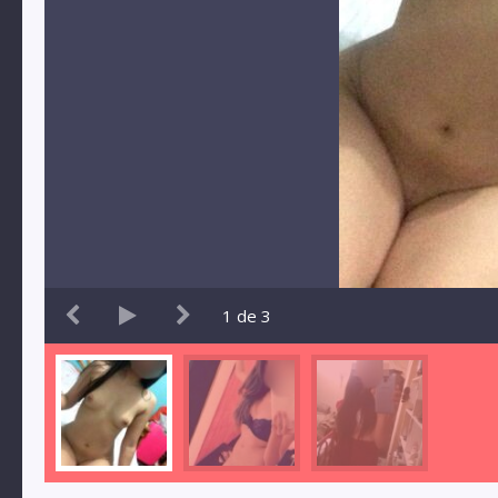
1
de
3