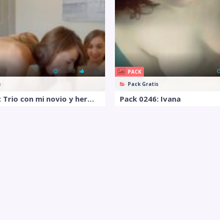
71 MB
100%
PACK
s
Pack Gratis
Pack 0269: Trio con mi novio y hermana
Pack 0246: Ivana