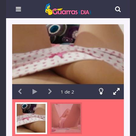
1
de
2