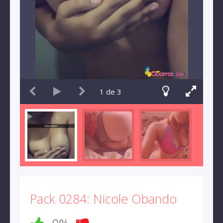
1
de
3
Pack 0284: Nicole Obando