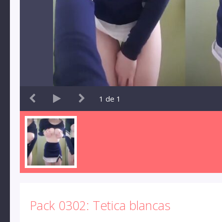
1
de
1
Pack 0302: Tetica blancas