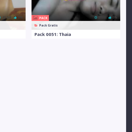
45 MB
0%
3 MB
0%
PACK
Pack Gratis
Pack 0051: Thaia