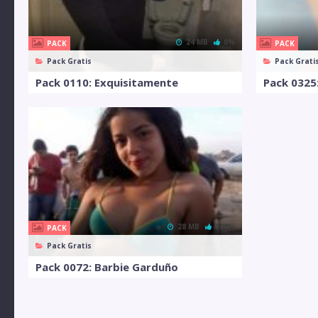
24 MB
0%
PACK
PACK
Pack Gratis
Pack Grati
Pack 0110: Exquisitamente
Pack 0325
28 MB
100%
PACK
Pack Gratis
Pack 0072: Barbie Garduño