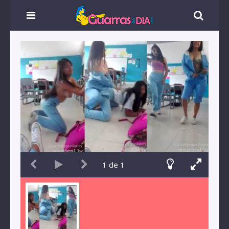
1
de
1