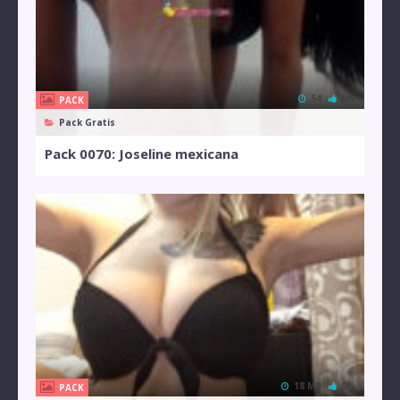
54
0%
PACK
Pack Gratis
Pack 0070: Joseline mexicana
18 MB
0%
PACK