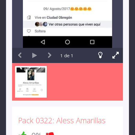
1
de
1
Pack 0322: Aless Amarillas