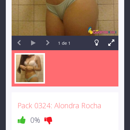
1
de
1
Pack 0324: Alondra Rocha
0%