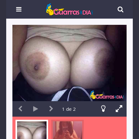
1
de
2