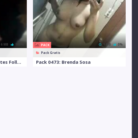
6 MB
100%
1 MB
0%
PACK
Pack Gratis
Pack 0141: Par de Adolesentes Follando de Infarto
Pack 0473: Brenda Sosa