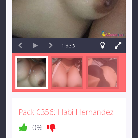
1
de
3
Pack 0356: Habi Hernandez
0%