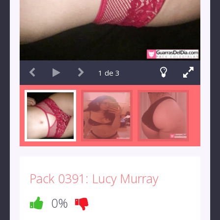
1
de
3
Pack 0391: Lucy Murray
0%