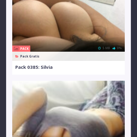
5 MB
0%
PACK
Pack Gratis
Pack 0385: Silvia