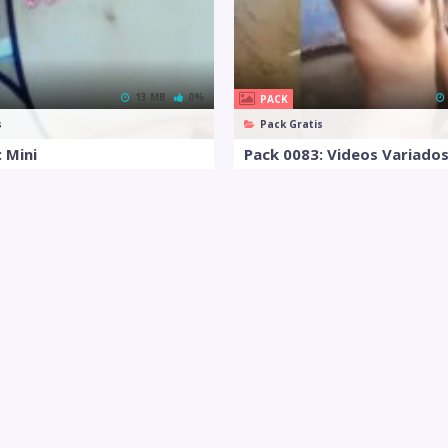
13 MB
0%
PACK
s
Pack Gratis
 Mini
Pack 0083: Videos Variado