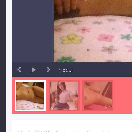
1
de
3