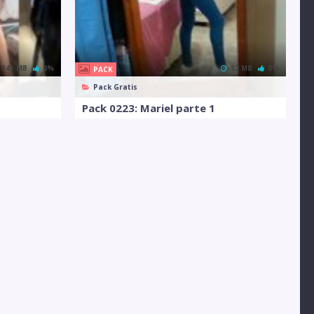
143 MB
0%
12 MB
0%
PACK
Pack Gratis
s
Pack 0223: Mariel parte 1