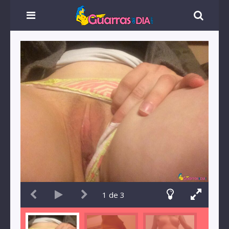
1
de
3