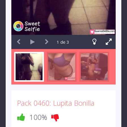
1
de
3
Pack 0460: Lupita Bonilla
100%