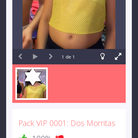
1
de
1
Pack VIP 0001: Dos Morritas