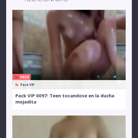
19 MB
0%
PACK
Pack VIP
Pack VIP 0097: Teen tocandose en la ducha
mojadita