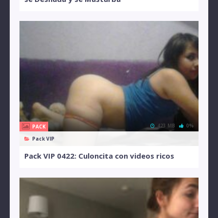
423 MB
0%
PACK
Pack VIP
Pack VIP 0422: Culoncita con videos ricos