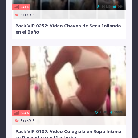
10 MB
0%
PACK
Pack VIP
Pack VIP 0252: Video Chavos de Secu Follando
en el Baño
4 MB
100%
PACK
Pack VIP
Pack VIP 0187: Video Colegiala en Ropa Intima
se Desnuda y se Masturba