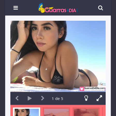
1
de
5