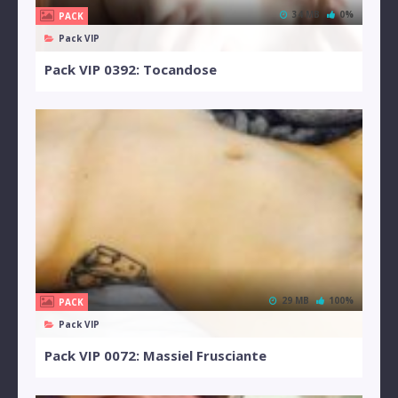
34 MB
0%
PACK
Pack VIP
Pack VIP 0392: Tocandose
29 MB
100%
PACK
Pack VIP
Pack VIP 0072: Massiel Frusciante