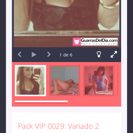
1
de
6
Pack VIP 0029: Variado 2