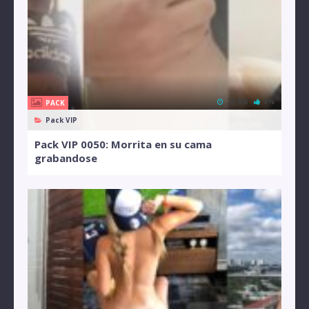
20 MB
0%
PACK
Pack VIP
Pack VIP 0050: Morrita en su cama
grabandose