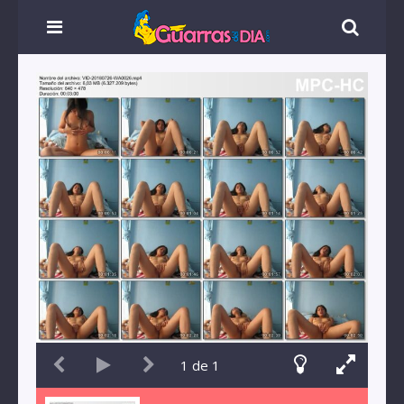
1
de
1