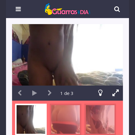
1
de
3