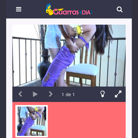
1
de
1