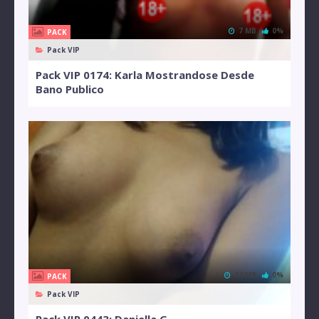
7 MB
0%
PACK
Pack VIP
Pack VIP 0174: Karla Mostrandose Desde
Bano Publico
24 MB
0%
PACK
Pack VIP
Pack VIP 0443: Daniella G