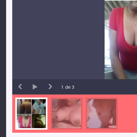
1
de
3