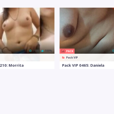
7 MB
100%
PACK
Pack VIP
0210: Morrita
Pack VIP 0465: Daniela