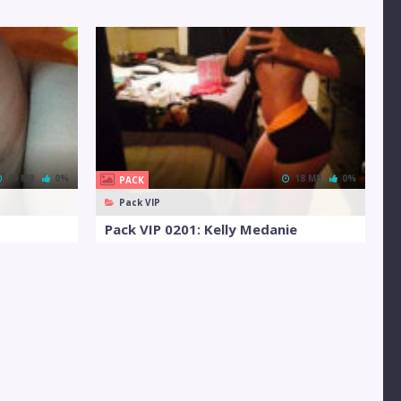
89 MB
0%
18 MB
0%
PACK
Pack VIP
Pack VIP 0201: Kelly Medanie