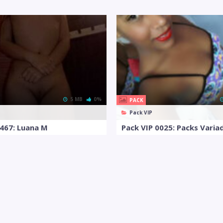
5 MB
0%
PACK
Pack VIP
0467: Luana M
Pack VIP 0025: Packs Varia