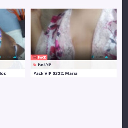
82 MB
0%
8 MB
0%
PACK
Pack VIP
dos
Pack VIP 0322: Maria