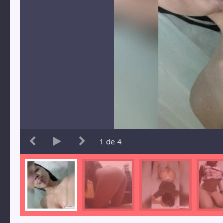
1
de
4