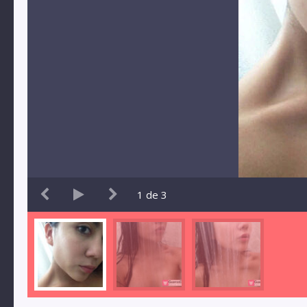
1
de
3