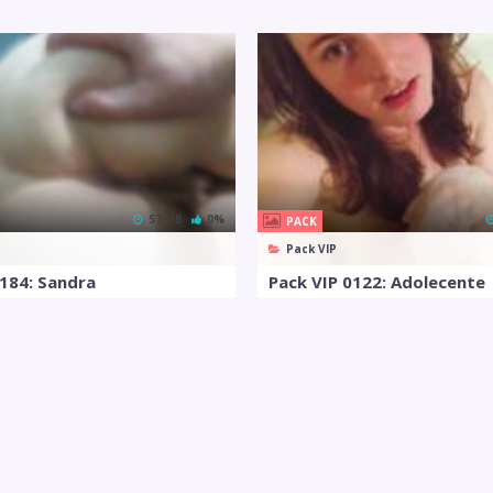
57 MB
0%
PACK
Pack VIP
0184: Sandra
Pack VIP 0122: Adolecente