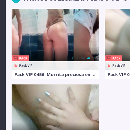
41 MB
0%
PACK
PACK
Pack VIP
Pack VIP
Pack VIP 0456: Morrita preciosa en el baño
Pack VIP 