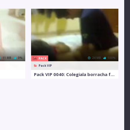
11 MB
0%
24 MB
100%
PACK
Pack VIP
Pack VIP 0040: Colegiala borracha follada por amigos