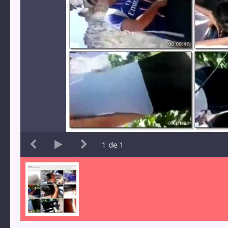
1
de
1