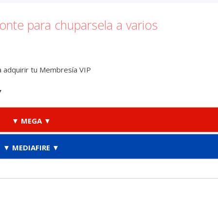
monte para chuparsela a varios
 adquirir tu Membresía VIP
▼
▼ MEGA ▼
▼ MEDIAFIRE ▼