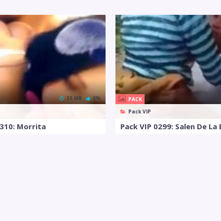
55 MB
0%
PACK
Pack VIP
0310: Morrita