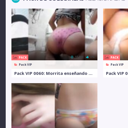
15 MB
0%
PACK
PACK
Pack VIP
Pack VIP
Pack VIP 0060: Morrita enseñando su cola para su novio
Pack VIP 