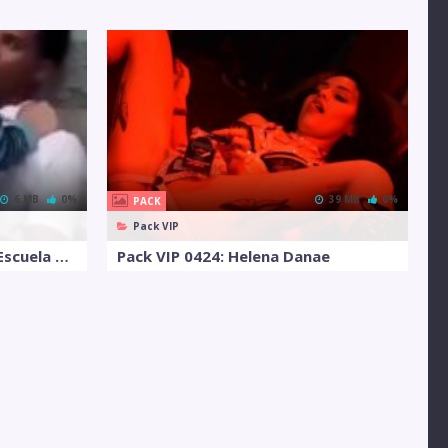
6 MB
0%
39 MB
0%
PACK
Pack VIP
Pack VIP 0299: Salen De La Escuela Y Se Ponen Grabar Videos
Pack VIP 0424: Helena Danae