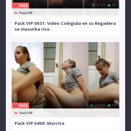
18 MB
0%
PACK
Pack VIP
Pack VIP 0031: Video Colegiala en su Regadera
se masurba rico
288 MB
0%
PACK
Pack VIP
Pack VIP 0400: Morrita