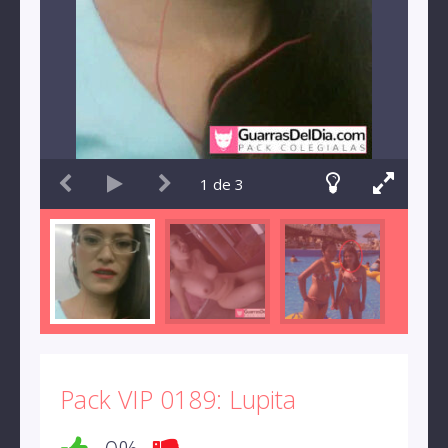
1
de
3
Pack VIP 0189: Lupita