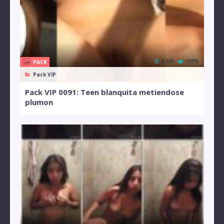
8 MB
100%
PACK
Pack VIP
Pack VIP 0091: Teen blanquita metiendose
plumon