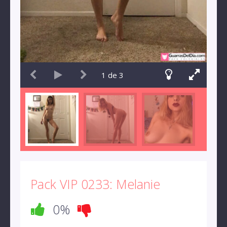
1
de
3
Pack VIP 0233: Melanie
0%