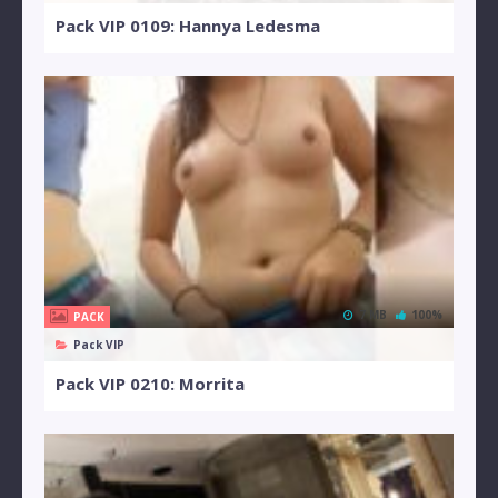
Pack VIP 0109: Hannya Ledesma
7 MB
100%
PACK
Pack VIP
Pack VIP 0210: Morrita