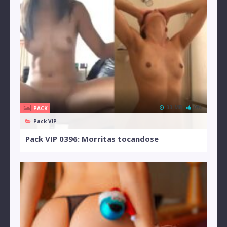
33 MB
0%
PACK
Pack VIP
Pack VIP 0396: Morritas tocandose