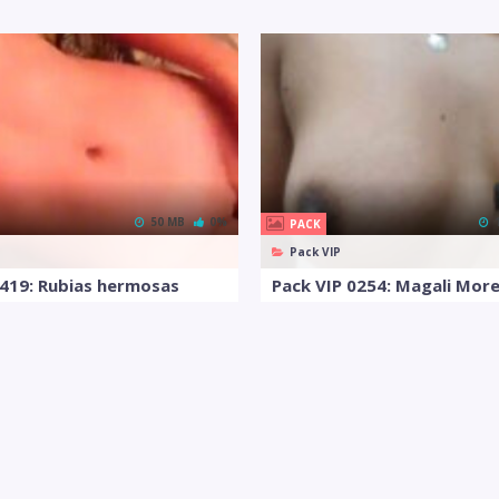
50 MB
0%
PACK
Pack VIP
0419: Rubias hermosas
Pack VIP 0254: Magali Mor