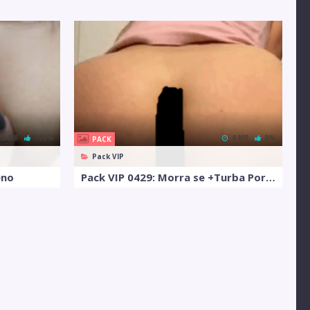
15 MB
100%
4 MB
0%
PACK
Pack VIP
eno
Pack VIP 0429: Morra se +Turba Por la Cola y Pusha