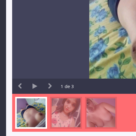
1
de
3