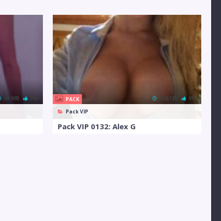
40 MB
0%
208 MB
0%
PACK
Pack VIP
Pack VIP 0132: Alex G