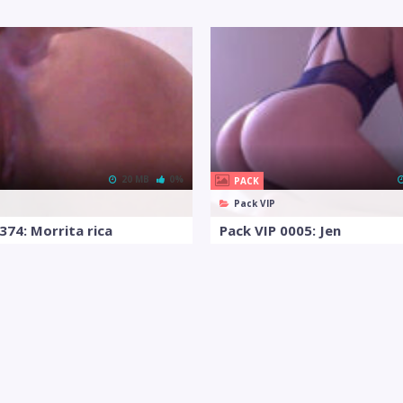
20 MB
0%
PACK
Pack VIP
374: Morrita rica
Pack VIP 0005: Jen