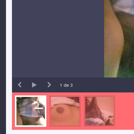
1
de
3