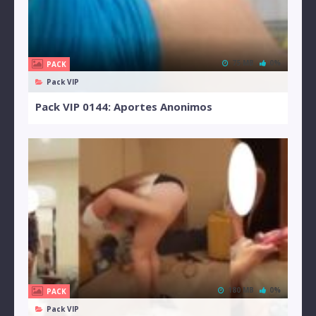
75 MB
0%
PACK
Pack VIP
Pack VIP 0144: Aportes Anonimos
180 MB
0%
PACK
Pack VIP