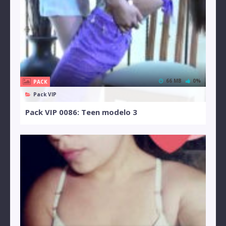
66 MB
0%
PACK
Pack VIP
Pack VIP 0086: Teen modelo 3