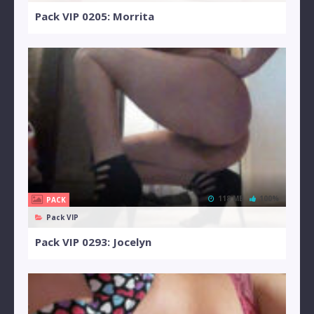
Pack VIP 0205: Morrita
118 MB
100%
PACK
Pack VIP
Pack VIP 0293: Jocelyn