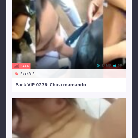
13 MB
0%
PACK
Pack VIP
Pack VIP 0276: Chica mamando