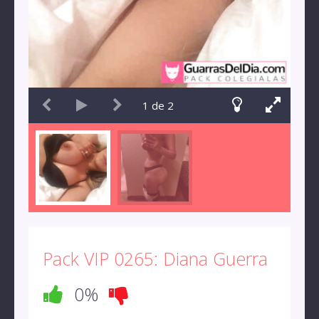
1
de
2
Pack VIP 0265: Diana Guerra
0%