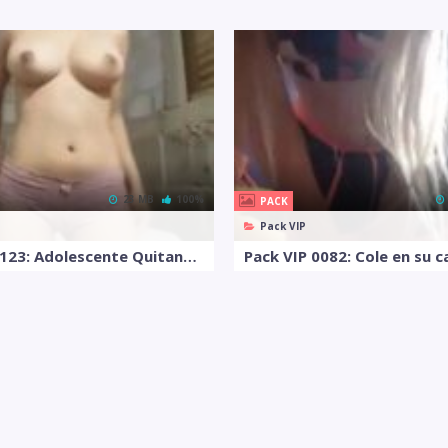
23 MB
100%
PACK
Pack VIP
Pack VIP 0123: Adolescente Quitandose La Ropa en el cuarto