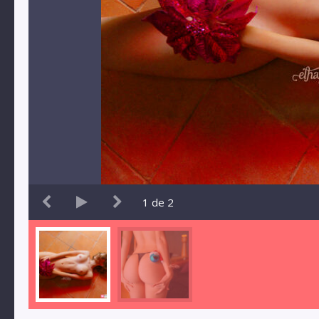
1
de
2