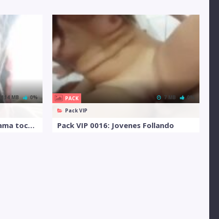
114 MB
0%
7 MB
0%
PACK
Pack VIP
Pack VIP 0082: Cole en su cama tocandose
Pack VIP 0016: Jovenes Follando