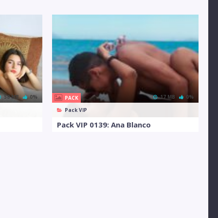
58 MB
0%
17 MB
0%
PACK
Pack VIP
Pack VIP 0139: Ana Blanco