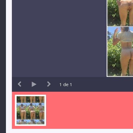
1
de
1