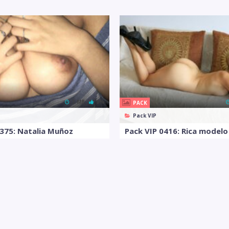
3 MB
0%
PACK
Pack VIP
0375: Natalia Muñoz
Pack VIP 0416: Rica modelo