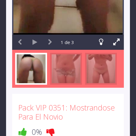
1
de
3
Pack VIP 0351: Mostrandose
Para El Novio
0%