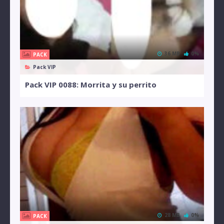
36 MB
0%
PACK
Pack VIP
Pack VIP 0088: Morrita y su perrito
28 MB
0%
PACK