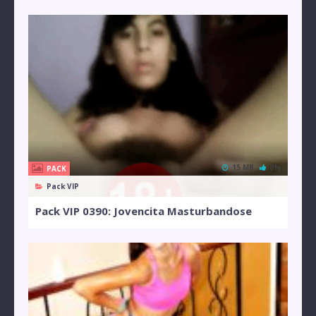
15 MB
0%
PACK
Pack VIP
Pack VIP 0390: Jovencita Masturbandose