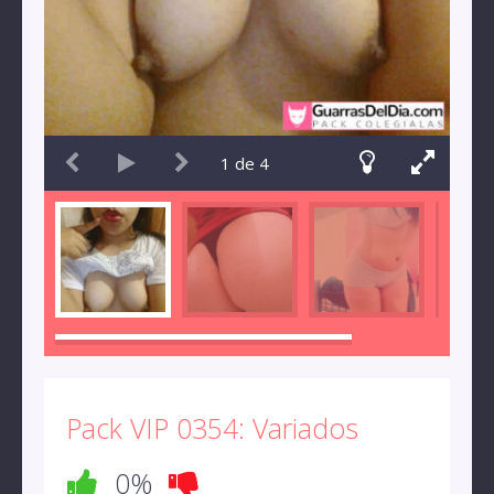
1
de
4
Pack VIP 0354: Variados
0%