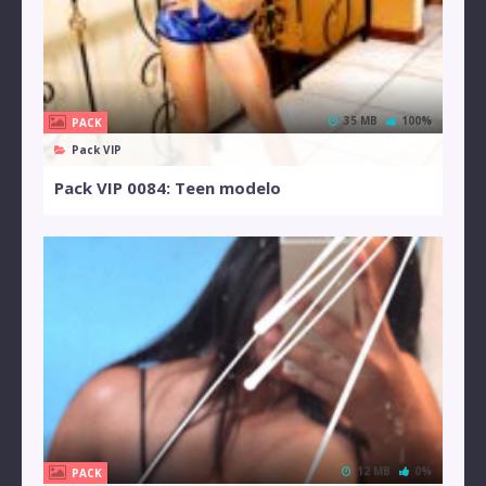
35 MB
100%
PACK
Pack VIP
Pack VIP 0084: Teen modelo
12 MB
0%
PACK