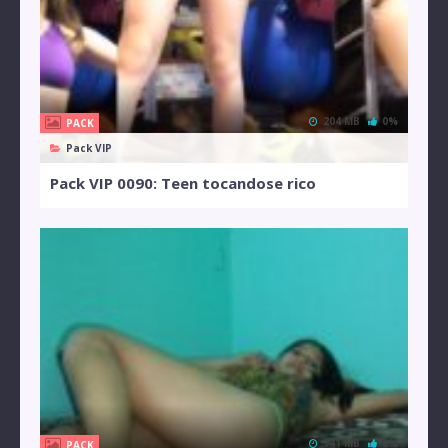
204 MB
0%
PACK
Pack VIP
Pack VIP 0090: Teen tocandose rico
141 MB
0%
PACK