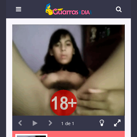
1
de
1