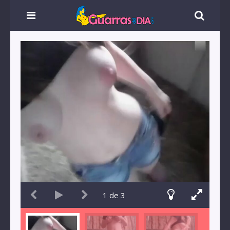
1
de
3